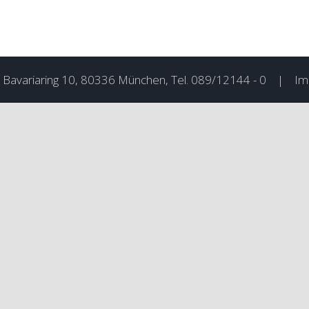
Bavariaring 10, 80336 München, Tel.
089/12144 - 0
|
Im